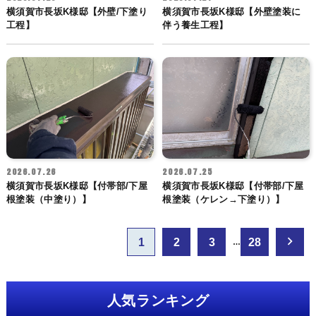
横須賀市長坂K様邸【外壁/下塗り
横須賀市長坂K様邸【外壁塗装に
工程】
伴う養生工程】
2026.07.26
2026.07.25
横須賀市長坂K様邸【付帯部/下屋
横須賀市長坂K様邸【付帯部/下屋
根塗装（中塗り）】
根塗装（ケレン→下塗り）】
投
1
2
3
28
…
稿
ナ
ビ
人気ランキング
ゲ