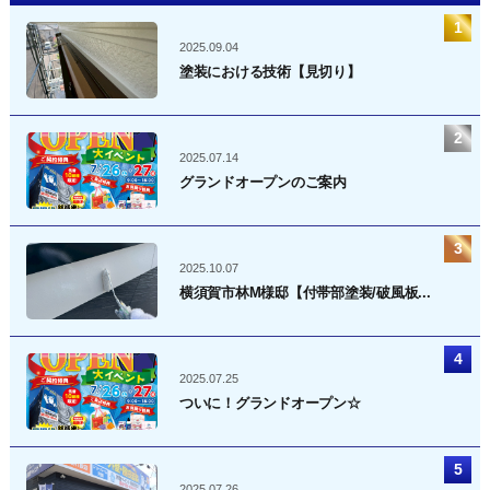
ー
シ
2025.09.04
ョ
塗装における技術【見切り】
ン
2025.07.14
グランドオープンのご案内
2025.10.07
横須賀市林M様邸【付帯部塗装/破風板...
2025.07.25
ついに！グランドオープン☆
2025.07.26