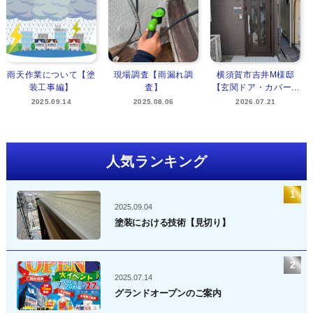
雨天作業について【塗
現場調査【雨漏れ調
横須賀市吉井M様邸
装工事編】
査】
【玄関ドア・カバー...
2025.09.14
2025.08.06
2026.07.21
人気ランキング
2025.09.04
塗装における技術【見切り】
2025.07.14
グランドオープンのご案内