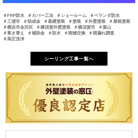
＃FRP防水
＃カバー工法
＃ショールーム
＃ベランダ防水
＃三浦市
＃助成金
＃基礎塗装
＃塗装
＃外壁塗装
＃屋根塗装
＃横浜市金沢区
＃横須賀外壁塗装
＃横須賀市
＃葉山
＃葺き替え
＃補助金
＃防水
＃雨樋交換
＃雨漏れ調査
＃高圧洗浄
シーリング工事一覧へ