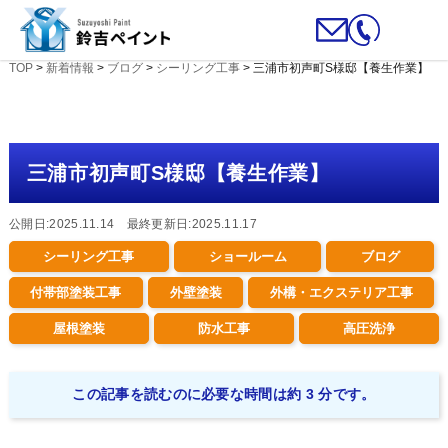
TOP
>
新着情報
>
ブログ
>
シーリング工事
>
三浦市初声町S様邸【養生作業】
三浦市初声町S様邸【養生作業】
公開日:2025.11.14 最終更新日:2025.11.17
シーリング工事
ショールーム
ブログ
付帯部塗装工事
外壁塗装
外構・エクステリア工事
屋根塗装
防水工事
高圧洗浄
この記事を読むのに必要な時間は約 3 分です。