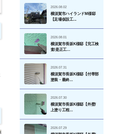
2026.08.02
横須賀市ハイランドM様邸
【足場仮設工...
2026.08.01
横須賀市長坂K様邸【完工検
査/是正工...
2026.07.31
横須賀市長坂K様邸【付帯部
ま
塗装・最終...
2026.07.30
横須賀市長坂K様邸【外壁/
上塗り工程...
2026.07.29