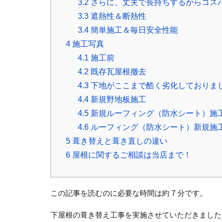
3.2
さらに、丈夫で長持ちするからコス
3.3
遮熱性＆断熱性
3.4
簡単施工＆毎日安全性能
4
施工写真
4.1
施工前
4.2
既存瓦屋根撤去
4.3
下地がここまで酷く劣化しておりま
4.4
新規野地板施工
4.5
新規ルーフィング（防水シート）施
4.6
ルーフィング（防水シート）新規施
5
葺き替えと葺き直しの違い
6
屋根に関するご相談は当店まで！
この記事を読むのに必要な時間は約 7 分です。
下屋根の葺き替え工事を実施させていただきました