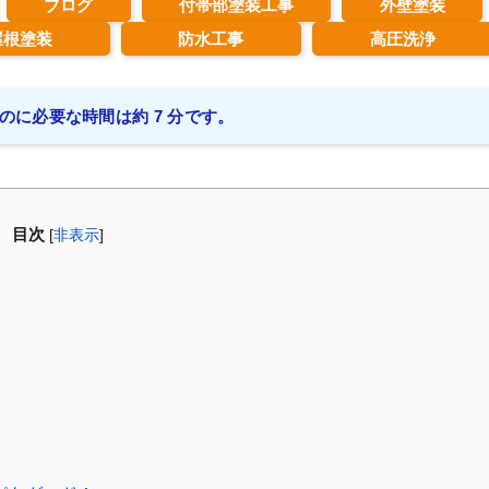
ブログ
付帯部塗装工事
外壁塗装
屋根塗装
防水工事
高圧洗浄
のに必要な時間は約 7 分です。
目次
[
非表示
]