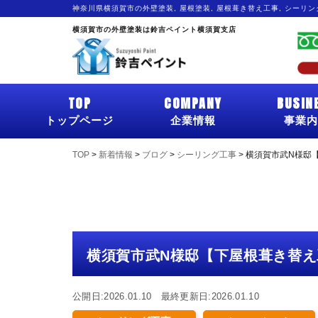
神奈川県横須賀市の外壁塗装, 屋根塗装, 屋根葺き替え工事, シーリ
横須賀市の外壁塗装は鈴吉ペイント横須賀支店
TOP
COMPANY
BUSIN
トップページ
企業情報
事業内
TOP
>
新着情報
>
ブログ
>
シーリング工事
>
横須賀市武N様邸
横須賀市武N様邸【下屋根葺き替え
公開日:2026.01.10 最終更新日:2026.01.10