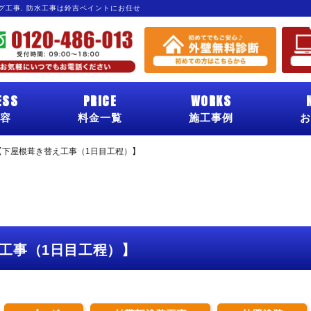
ング工事, 防水工事は鈴吉ペイントにお任せ
ESS
PRICE
WORKS
容
料金一覧
施工事例
お
【下屋根葺き替え工事（1日目工程）】
工事（1日目工程）】