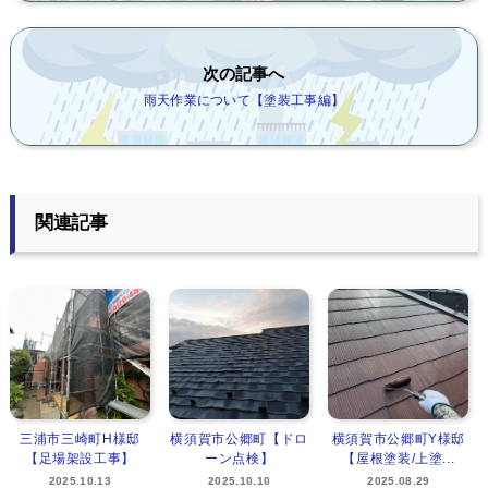
次の記事へ
雨天作業について【塗装工事編】
関連記事
三浦市三崎町H様邸
横須賀市公郷町【ドロ
横須賀市公郷町Y様邸
【足場架設工事】
ーン点検】
【屋根塗装/上塗...
2025.10.13
2025.10.10
2025.08.29