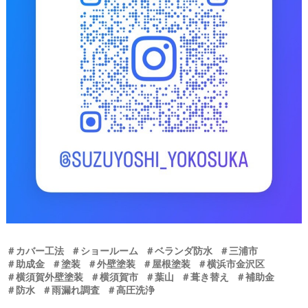
＃カバー工法
＃ショールーム
＃ベランダ防水
＃三浦市
＃助成金
＃塗装
＃外壁塗装
＃屋根塗装
＃横浜市金沢区
＃横須賀外壁塗装
＃横須賀市
＃葉山
＃葺き替え
＃補助金
＃防水
＃雨漏れ調査
＃高圧洗浄