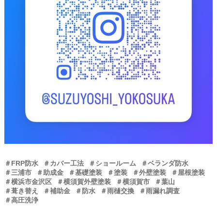
＃FRP防水
＃カバー工法
＃ショールーム
＃ベランダ防水
＃三浦市
＃助成金
＃基礎塗装
＃塗装
＃外壁塗装
＃屋根塗装
＃横浜市金沢区
＃横須賀外壁塗装
＃横須賀市
＃葉山
＃葺き替え
＃補助金
＃防水
＃雨樋交換
＃雨漏れ調査
＃高圧洗浄