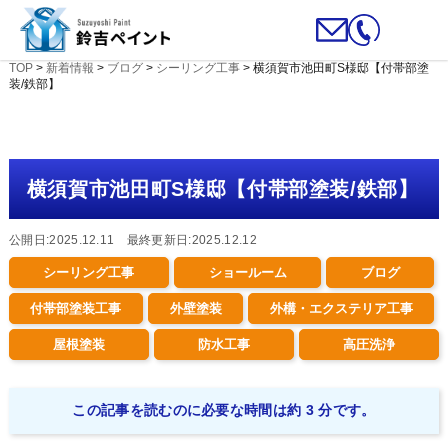
TOP
>
新着情報
>
ブログ
>
シーリング工事
>
横須賀市池田町S様邸【付帯部塗
装/鉄部】
横須賀市池田町S様邸【付帯部塗装/鉄部】
公開日:2025.12.11 最終更新日:2025.12.12
シーリング工事
ショールーム
ブログ
付帯部塗装工事
外壁塗装
外構・エクステリア工事
屋根塗装
防水工事
高圧洗浄
この記事を読むのに必要な時間は約 3 分です。