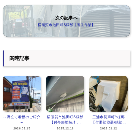
次の記事へ
横須賀市池田町S様邸【養生作業】
関連記事
～野立て看板のご紹介
横須賀市池田町S様邸
三浦市初声町Y様邸
～
【付帯部塗装/軒...
【付帯部塗装/鉄部...
2026.02.15
2025.12.16
2026.01.12