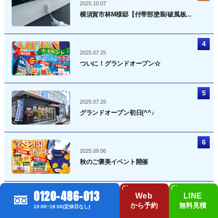
2025.10.07
横須賀市林M様邸【付帯部塗装/破風板...
2025.07.25
ついに！グランドオープン☆
2025.07.26
グランドオープン初日(^^♪
2025.09.06
秋のご褒美イベント開催
0120-486-013
Web
LINE
2025.09.02
から予約
無料見積
10:00~18:00(定休日なし)
横須賀市公郷町Y様邸【外壁塗装/上塗...