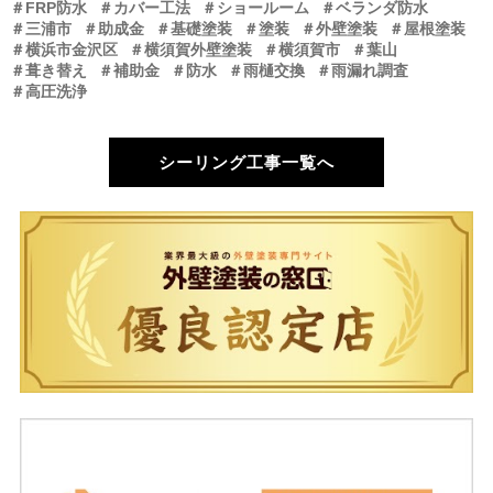
＃FRP防水
＃カバー工法
＃ショールーム
＃ベランダ防水
＃三浦市
＃助成金
＃基礎塗装
＃塗装
＃外壁塗装
＃屋根塗装
＃横浜市金沢区
＃横須賀外壁塗装
＃横須賀市
＃葉山
＃葺き替え
＃補助金
＃防水
＃雨樋交換
＃雨漏れ調査
＃高圧洗浄
シーリング工事一覧へ