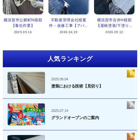
横須賀市公郷町N様邸
不動産管理会社様案
横須賀市吉井H様邸
【養生作業】
件・改修工事【アパ...
【屋根塗装/下塗り...
2025.09.16
2026.04.23
2026.05.12
人気ランキング
2025.09.04
塗装における技術【見切り】
2025.07.14
グランドオープンのご案内