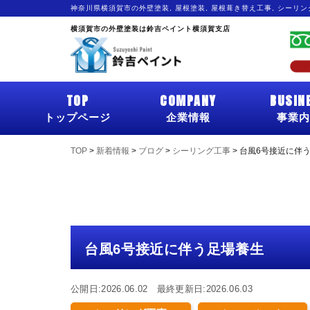
神奈川県横須賀市の外壁塗装, 屋根塗装, 屋根葺き替え工事, シーリ
横須賀市の外壁塗装は鈴吉ペイント横須賀支店
TOP
COMPANY
BUSIN
トップページ
企業情報
事業内
TOP
>
新着情報
>
ブログ
>
シーリング工事
>
台風6号接近に伴
台風6号接近に伴う足場養生
公開日:2026.06.02 最終更新日:2026.06.03