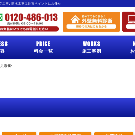
ング工事, 防水工事は鈴吉ペイントにお任せ
ESS
PRICE
WORKS
容
料金一覧
施工事例
お
う足場養生