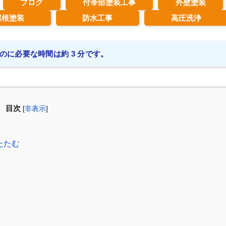
ブログ
付帯部塗装工事
外壁塗装
屋根塗装
防水工事
高圧洗浄
のに必要な時間は約 3 分です。
目次
[
非表示
]
たたむ