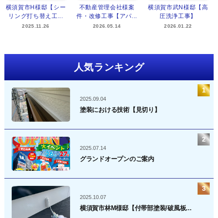
横須賀市H様邸【シー
不動産管理会社様案
横須賀市武N様邸【高
リング打ち替え工...
件・改修工事【アパ...
圧洗浄工事】
2025.11.26
2026.05.14
2026.01.22
人気ランキング
2025.09.04
塗装における技術【見切り】
2025.07.14
グランドオープンのご案内
2025.10.07
横須賀市林M様邸【付帯部塗装/破風板...