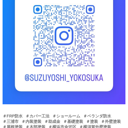
＃FRP防水
＃カバー工法
＃ショールーム
＃ベランダ防水
＃三浦市
＃内装塗装
＃助成金
＃基礎塗装
＃塗装
＃外壁塗装
＃屋根塗装
＃木部塗装
＃横浜市金沢区
＃横須賀外壁塗装