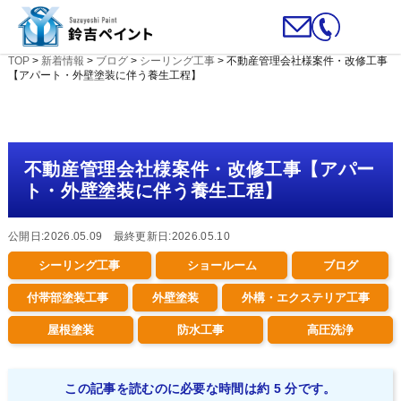
TOP
>
新着情報
>
ブログ
>
シーリング工事
>
不動産管理会社様案件・改修工事
【アパート・外壁塗装に伴う養生工程】
不動産管理会社様案件・改修工事【アパー
ト・外壁塗装に伴う養生工程】
公開日:2026.05.09 最終更新日:2026.05.10
シーリング工事
ショールーム
ブログ
付帯部塗装工事
外壁塗装
外構・エクステリア工事
屋根塗装
防水工事
高圧洗浄
この記事を読むのに必要な時間は約 5 分です。