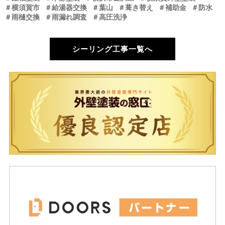
＃横須賀市
＃給湯器交換
＃葉山
＃葺き替え
＃補助金
＃防水
＃雨樋交換
＃雨漏れ調査
＃高圧洗浄
シーリング工事一覧へ