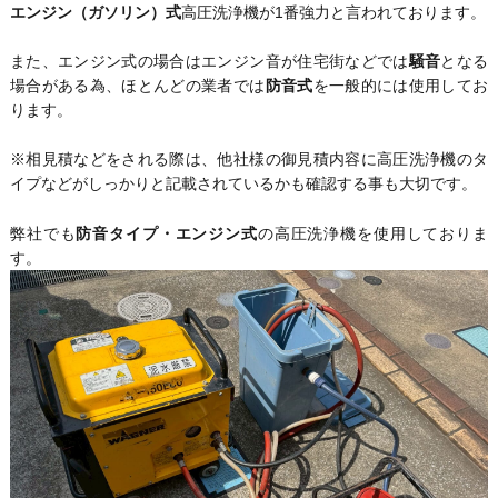
エンジン（ガソリン）式
高圧洗浄機が1番強力と言われております。
また、エンジン式の場合はエンジン音が住宅街などでは
騒音
となる
場合がある為、ほとんどの業者では
防音式
を一般的には使用してお
ります。
※相見積などをされる際は、他社様の御見積内容に高圧洗浄機のタ
イプなどがしっかりと記載されているかも確認する事も大切です。
弊社でも
防音タイプ・エンジン式
の高圧洗浄機を使用しておりま
す。