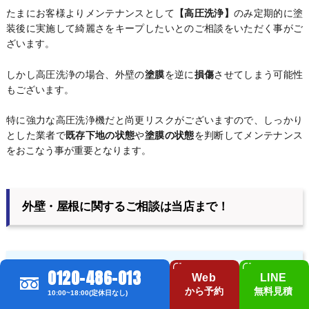
たまにお客様よりメンテナンスとして
【高圧洗浄】
のみ定期的に塗
装後に実施して綺麗さをキープしたいとのご相談をいただく事がご
ざいます。
しかし高圧洗浄の場合、外壁の
塗膜
を逆に
損傷
させてしまう可能性
もございます。
特に強力な高圧洗浄機だと尚更リスクがございますので、しっかり
とした業者で
既存下地の状態
や
塗膜の状態
を判断してメンテナンス
をおこなう事が重要となります。
外壁・屋根に関するご相談は当店まで！
【排水桝洗浄】なども承っております！！！
0120-486-013
Web
LINE
から予約
無料見積
10:00~18:00(定休日なし)