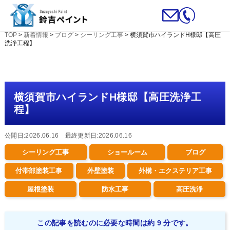
TOP
>
新着情報
>
ブログ
>
シーリング工事
>
横須賀市ハイランドH様邸【高圧
洗浄工程】
横須賀市ハイランドH様邸【高圧洗浄工
程】
公開日:2026.06.16 最終更新日:2026.06.16
シーリング工事
ショールーム
ブログ
付帯部塗装工事
外壁塗装
外構・エクステリア工事
屋根塗装
防水工事
高圧洗浄
この記事を読むのに必要な時間は約 9 分です。