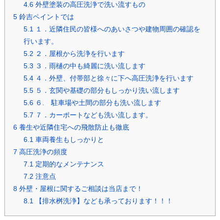
4.6
外壁塗装の高圧洗浄で洗い流すもの
5
鈴吉ペイントでは
5.1
１．近隣住民の皆様へのあいさつや建物周囲の確認を
行います。
5.2
２．屋根から洗浄を行います
5.3
３．雨樋の中も綺麗に洗い流します
5.4
４．外壁、付帯部と徐々に下へ高圧洗浄を行います
5.5
５．玄関や基礎の部分もしっかり洗い流します
5.6
６. 駐車場や土間の部分も洗い流します
5.7
７．カーポートなども洗い流します。
6
養生や近隣住宅への飛散防止も徹底
6.1
車両養生もしっかりと
7
高圧洗浄の頻度
7.1
定期的なメンテナンス
7.2
注意点
8
外壁・屋根に関するご相談は当店まで！
8.1
【排水桝洗浄】なども承っております！！！