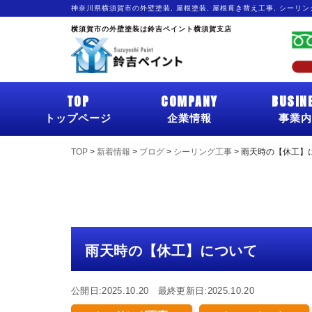
神奈川県横須賀市の外壁塗装, 屋根塗装, 屋根葺き替え工事, シーリ
横須賀市の外壁塗装は鈴吉ペイント横須賀支店
TOP
COMPANY
BUSIN
トップページ
企業情報
事業内
TOP
>
新着情報
>
ブログ
>
シーリング工事
>
雨天時の【休工】
雨天時の【休工】について
公開日:2025.10.20 最終更新日:2025.10.20