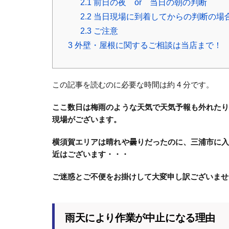
2.1
前日の夜 or 当日の朝の判断
2.2
当日現場に到着してからの判断の場
2.3
ご注意
3
外壁・屋根に関するご相談は当店まで！
この記事を読むのに必要な時間は約 4 分です。
ここ数日は梅雨のような天気で天気予報も外れた
現場がございます。
横須賀エリアは晴れや曇りだったのに、三浦市に
近はございます・・・
ご迷惑とご不便をお掛けして大変申し訳ございませ
雨天により作業が中止になる理由