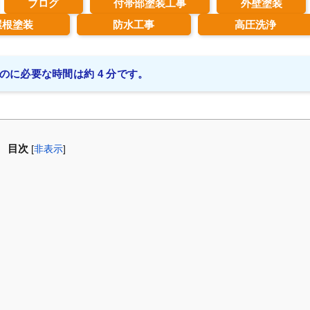
ブログ
付帯部塗装工事
外壁塗装
屋根塗装
防水工事
高圧洗浄
のに必要な時間は約 4 分です。
目次
[
非表示
]