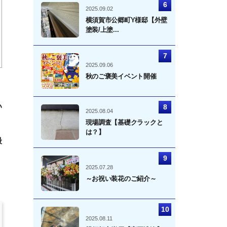
2025.09.02
横須賀市公郷町Y様邸【外壁
塗装/上塗...
2025.09.06
秋のご褒美イベント開催
い
2025.08.04
現場調査【基礎クラックと
は？】
最
2025.07.28
～お祝い装花のご紹介～
2025.08.11