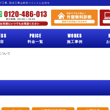
ング工事, 防水工事は鈴吉ペイントにお任せ
ESS
PRICE
WORKS
容
料金一覧
施工事例
お
について