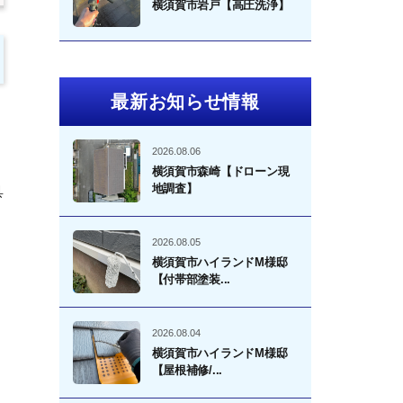
横須賀市岩戸【高圧洗浄】
最新お知らせ情報
2026.08.06
横須賀市森崎【ドローン現
地調査】
具
2026.08.05
横須賀市ハイランドM様邸
【付帯部塗装...
2026.08.04
横須賀市ハイランドM様邸
【屋根補修/...