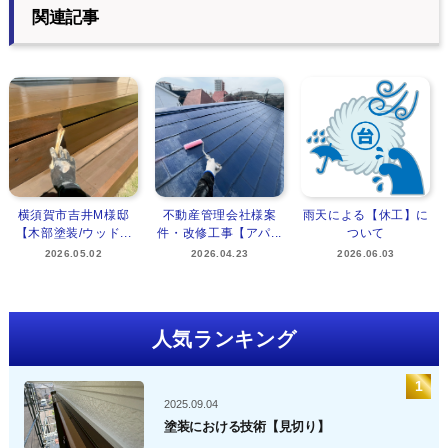
関連記事
横須賀市吉井M様邸
不動産管理会社様案
雨天による【休工】に
【木部塗装/ウッド...
件・改修工事【アパ...
ついて
2026.05.02
2026.04.23
2026.06.03
人気ランキング
2025.09.04
塗装における技術【見切り】