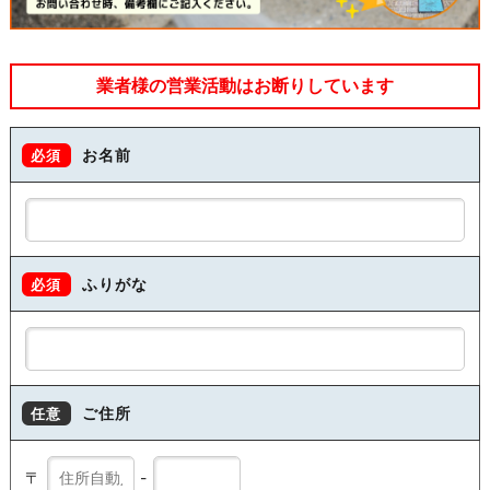
業者様の営業活動はお断りしています
お名前
必須
ふりがな
必須
ご住所
任意
〒
-