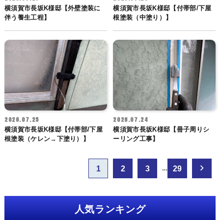
横須賀市長坂K様邸【外壁塗装に
横須賀市長坂K様邸【付帯部/下屋
伴う養生工程】
根塗装（中塗り）】
2026.07.25
2026.07.24
横須賀市長坂K様邸【付帯部/下屋
横須賀市長坂K様邸【冊子周りシ
根塗装（ケレン→下塗り）】
ーリング工事】
投
1
2
3
29
…
稿
ナ
ビ
人気ランキング
ゲ