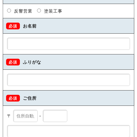
反響営業
塗装工事
お名前
必須
ふりがな
必須
ご住所
必須
〒
-