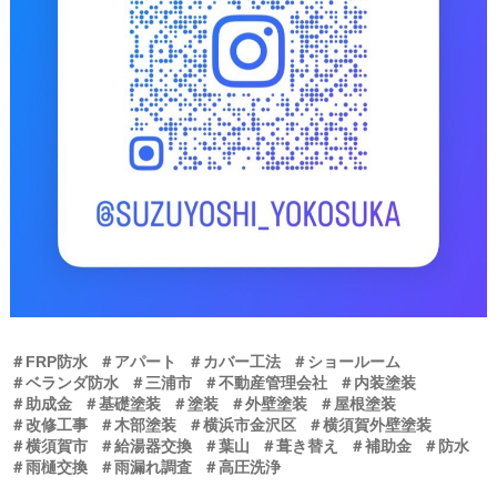
＃FRP防水
＃アパート
＃カバー工法
＃ショールーム
＃ベランダ防水
＃三浦市
＃不動産管理会社
＃内装塗装
＃助成金
＃基礎塗装
＃塗装
＃外壁塗装
＃屋根塗装
＃改修工事
＃木部塗装
＃横浜市金沢区
＃横須賀外壁塗装
＃横須賀市
＃給湯器交換
＃葉山
＃葺き替え
＃補助金
＃防水
＃雨樋交換
＃雨漏れ調査
＃高圧洗浄