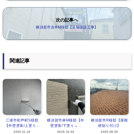
次の記事へ
横須賀市吉井M様邸【足場仮設工事】
関連記事
三浦市初声町S様邸
横須賀市林M様邸【外
横須賀市R様邸【屋根
【外壁塗装/上塗り...
壁塗装/下塗り→...
材貼り付け】
2025.11.19
2025.10.03
2025.08.09