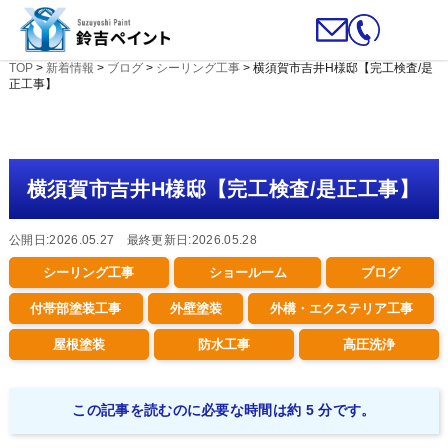
TOP
>
新着情報
>
ブログ
>
シーリング工事
>
横須賀市吉井H様邸【完工検査/是
正工事】
横須賀市吉井H様邸【完工検査/是正工事】
公開日:2026.05.27 最終更新日:2026.05.28
シーリング工事
ショールーム
ブログ
付帯部塗装工事
外壁塗装
外構・エクステリア工事
屋根塗装
防水工事
高圧洗浄
この記事を読むのに必要な時間は約 5 分です。