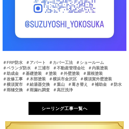
＃FRP防水
＃アパート
＃カバー工法
＃ショールーム
＃ベランダ防水
＃三浦市
＃不動産管理会社
＃内装塗装
＃助成金
＃基礎塗装
＃塗装
＃外壁塗装
＃屋根塗装
＃改修工事
＃木部塗装
＃横浜市金沢区
＃横須賀外壁塗装
＃横須賀市
＃給湯器交換
＃葉山
＃葺き替え
＃補助金
＃防水
＃雨樋交換
＃雨漏れ調査
＃高圧洗浄
シーリング工事一覧へ