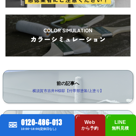
前の記事へ
横須賀市吉井H様邸【付帯部塗装/上塗り】
0120-486-013
Web
LINE
次の記事へ
から予約
無料見積
10:00~18:00(定休日なし)
横須賀市吉井S様邸【足場仮設工事】