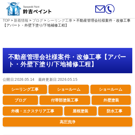
TOP
>
新着情報
>
ブログ
>
シーリング工事
>
不動産管理会社様案件・改修工事
【アパート・外壁下塗り/下地補修工程】
不動産管理会社様案件・改修工事【アパー
ト・外壁下塗り/下地補修工程】
公開日:2026.05.14 最終更新日:2026.05.15
シーリング工事
ショールーム
ショールーム
ブログ
付帯部塗装工事
外壁塗装
外構・エクステリア工事
屋根塗装
防水工事
高圧洗浄