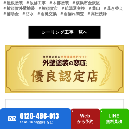
＃屋根塗装
＃改修工事
＃木部塗装
＃横浜市金沢区
＃横須賀外壁塗装
＃横須賀市
＃給湯器交換
＃葉山
＃葺き替え
＃補助金
＃防水
＃雨樋交換
＃雨漏れ調査
＃高圧洗浄
シーリング工事一覧へ
0120-486-013
Web
LINE
から予約
無料見積
10:00~18:00(定休日なし)