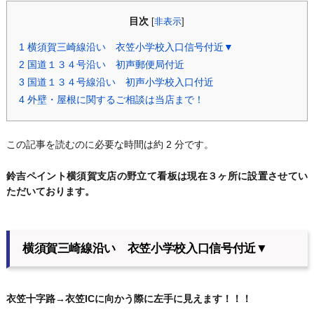
目次
[
非表示
]
1
横須賀三崎線沿い 衣笠小学校入口信号付近▼
2
国道１３４号沿い 初声郵便局付近
3
国道１３４号線沿い 初声小学校入口付近
4
外壁・屋根に関するご相談は当店まで！
この記事を読むのに必要な時間は約 2 分です。
鈴吉ペイント横須賀支店の野立て看板は現在３ヶ所に設置させてい
ただいております。
横須賀三崎線沿い 衣笠小学校入口信号付近▼
衣笠十字路→衣笠ICに向かう際に左手に見えます！！！