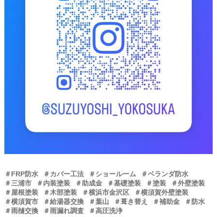
＃FRP防水
＃カバー工法
＃ショールーム
＃ベランダ防水
＃三浦市
＃内装塗装
＃助成金
＃基礎塗装
＃塗装
＃外壁塗装
＃屋根塗装
＃木部塗装
＃横浜市金沢区
＃横須賀外壁塗装
＃横須賀市
＃給湯器交換
＃葉山
＃葺き替え
＃補助金
＃防水
＃雨樋交換
＃雨漏れ調査
＃高圧洗浄