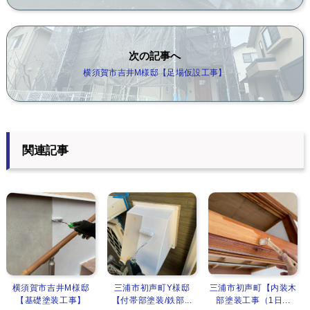
次の記事へ
横須賀市吉井M様邸【足場仮設工事】
関連記事
横須賀市吉井M様邸
三浦市初声町Y様邸
三浦市初声町【内装木
【基礎塗装工事】
【付帯部塗装/鉄部...
部塗装工事（1日...