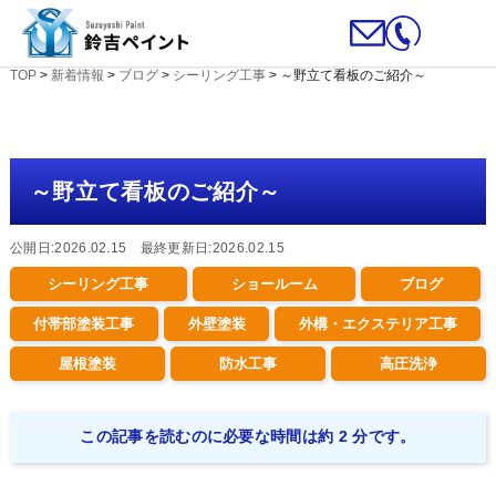
TOP
>
新着情報
>
ブログ
>
シーリング工事
>
～野立て看板のご紹介～
～野立て看板のご紹介～
公開日:2026.02.15 最終更新日:2026.02.15
シーリング工事
ショールーム
ブログ
付帯部塗装工事
外壁塗装
外構・エクステリア工事
屋根塗装
防水工事
高圧洗浄
この記事を読むのに必要な時間は約 2 分です。