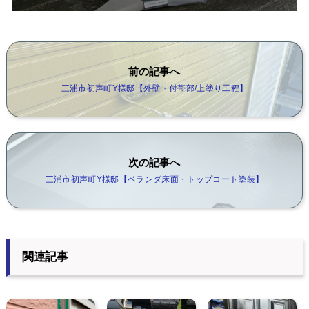
前の記事へ
三浦市初声町Y様邸【外壁・付帯部/上塗り工程】
次の記事へ
三浦市初声町Y様邸【ベランダ床面・トップコート塗装】
関連記事