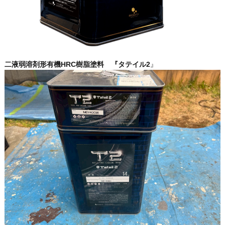
二液弱溶剤形有機HRC樹脂塗料 『タテイル2
』