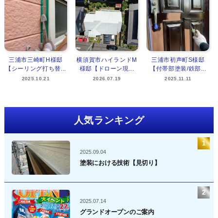
三浦市三崎町H様邸
横須賀市ハイランドM
三浦市初声町S様邸
【シーリング打ち替...
様邸【ドローン現...
【付帯部塗装/鉄部...
2025.10.21
2026.07.19
2025.11.11
人気ランキング
2025.09.04
塗装における技術【見切り】
2025.07.14
グランドオープンのご案内