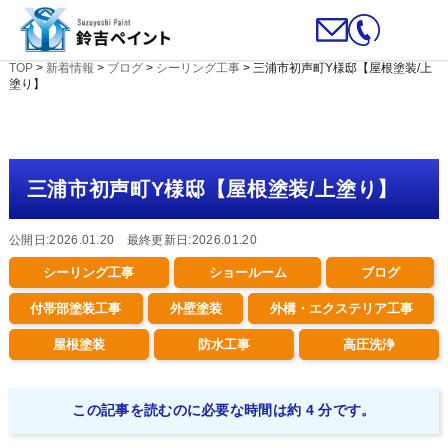
TOP
>
新着情報
>
ブログ
>
シーリング工事
>
三浦市初声町Y様邸【屋根塗装/上
塗り】
三浦市初声町Y様邸【屋根塗装/上塗り】
公開日:2026.01.20 最終更新日:2026.01.20
シーリング工事
ショールーム
ブログ
付帯部塗装工事
外壁塗装
外構・エクステリア工事
屋根塗装
防水工事
高圧洗浄
この記事を読むのに必要な時間は約 4 分です。