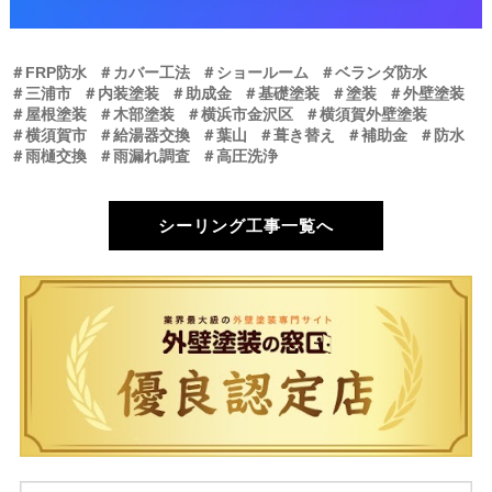
＃FRP防水
＃カバー工法
＃ショールーム
＃ベランダ防水
＃三浦市
＃内装塗装
＃助成金
＃基礎塗装
＃塗装
＃外壁塗装
＃屋根塗装
＃木部塗装
＃横浜市金沢区
＃横須賀外壁塗装
＃横須賀市
＃給湯器交換
＃葉山
＃葺き替え
＃補助金
＃防水
＃雨樋交換
＃雨漏れ調査
＃高圧洗浄
シーリング工事一覧へ