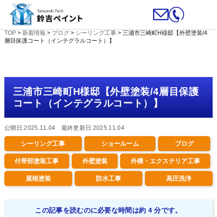
TOP
>
新着情報
>
ブログ
>
シーリング工事
>
三浦市三崎町H様邸【外壁塗装/4
層目保護コート（インテグラルコート）】
三浦市三崎町H様邸【外壁塗装/4層目保護
コート（インテグラルコート）】
公開日:2025.11.04 最終更新日:2025.11.04
シーリング工事
ショールーム
ブログ
付帯部塗装工事
外壁塗装
外構・エクステリア工事
屋根塗装
防水工事
高圧洗浄
この記事を読むのに必要な時間は約 4 分です。