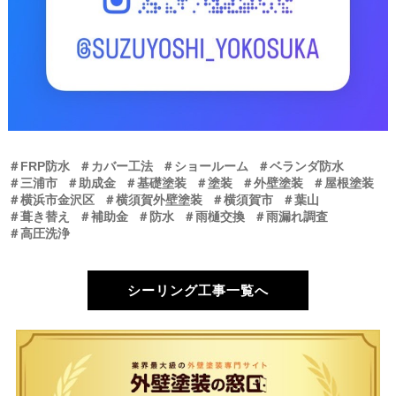
＃FRP防水
＃カバー工法
＃ショールーム
＃ベランダ防水
＃三浦市
＃助成金
＃基礎塗装
＃塗装
＃外壁塗装
＃屋根塗装
＃横浜市金沢区
＃横須賀外壁塗装
＃横須賀市
＃葉山
＃葺き替え
＃補助金
＃防水
＃雨樋交換
＃雨漏れ調査
＃高圧洗浄
シーリング工事一覧へ