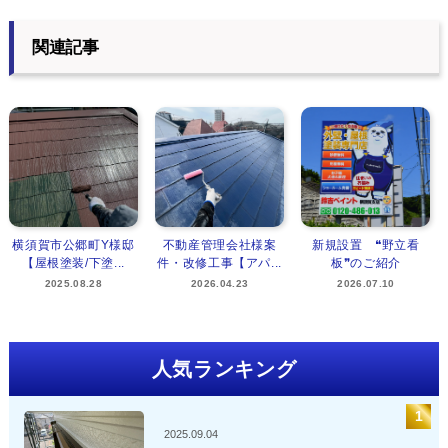
関連記事
横須賀市公郷町Y様邸
不動産管理会社様案
新規設置 ❝野立看
【屋根塗装/下塗...
件・改修工事【アパ...
板❞のご紹介
2025.08.28
2026.04.23
2026.07.10
人気ランキング
2025.09.04