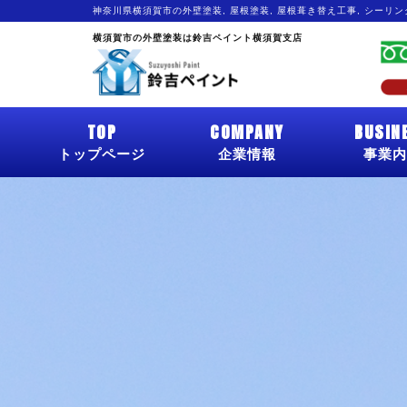
神奈川県横須賀市の外壁塗装, 屋根塗装, 屋根葺き替え工事, シーリ
横須賀市の外壁塗装は鈴吉ペイント横須賀支店
TOP
COMPANY
BUSIN
トップページ
企業情報
事業内