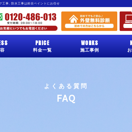
ング工事, 防水工事は鈴吉ペイントにお任せ
ESS
PRICE
WORKS
容
料金一覧
施工事例
お
よくある質問
FAQ